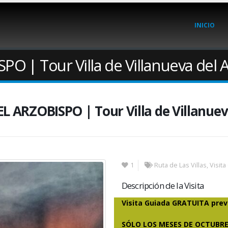
INICIO
 | Tour Villa de Villanueva del 
 ARZOBISPO | Tour Villa de Villanuev
1
Ruta de Las Villas
,
Visita
Descripción de la Visita
Visita Guiada GRATUITA previ
SÓLO LOS MESES DE OCTUBRE