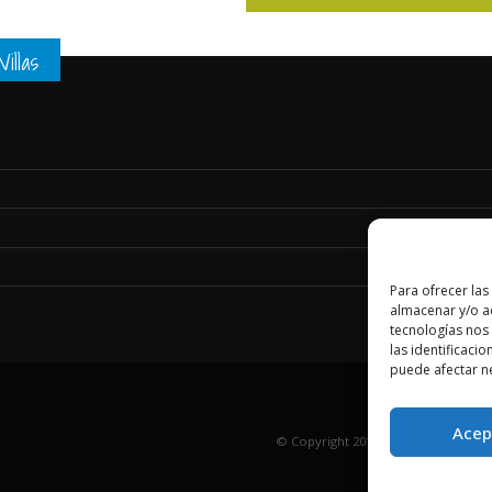
illas
Para ofrecer las
almacenar y/o ac
tecnologías nos
las identificacio
puede afectar ne
Acep
© Copyright 2017-2025. Todos los 