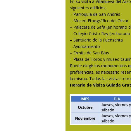
En su visita a Villanueva del Arz
siguientes edificios;
– Parroquia de San Andrés
– Museo Etnográfico del Olivar
– Palacete de Safa (en horario d
– Colegio Cristo Rey (en horario
– Santuario de la Fuensanta
– Ayuntamiento
– Ermita de San Blas
– Plaza de Toros y museo tauri
Puede elegir los monumentos qu
preferencias, es necesario reser
la misma. Todas las visitas ter
Horario de Visita Guiada Grat