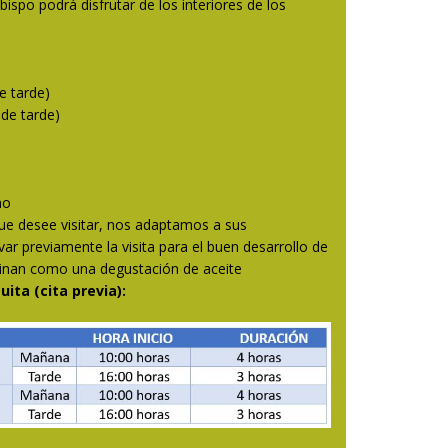
obispo podrá disfrutar de los interiores de los
e tarde)
 de tarde)
no
e desee visitar, nos adaptamos a sus
var previamente la visita para el buen desarrollo de
minan como una degustación de aceite
uita (cita previa):